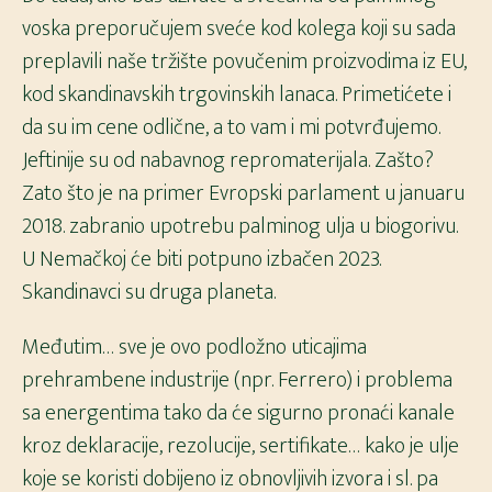
voska preporučujem sveće kod kolega koji su sada
preplavili naše tržište povučenim proizvodima iz EU,
kod skandinavskih trgovinskih lanaca. Primetićete i
da su im cene odlične, a to vam i mi potvrđujemo.
Jeftinije su od nabavnog repromaterijala. Zašto?
Zato što je na primer Evropski parlament u januaru
2018. zabranio upotrebu palminog ulja u biogorivu.
U Nemačkoj će biti potpuno izbačen 2023.
Skandinavci su druga planeta.
Međutim… sve je ovo podložno uticajima
prehrambene industrije (npr. Ferrero) i problema
sa energentima tako da će sigurno pronaći kanale
kroz deklaracije, rezolucije, sertifikate… kako je ulje
koje se koristi dobijeno iz obnovljivih izvora i sl. pa