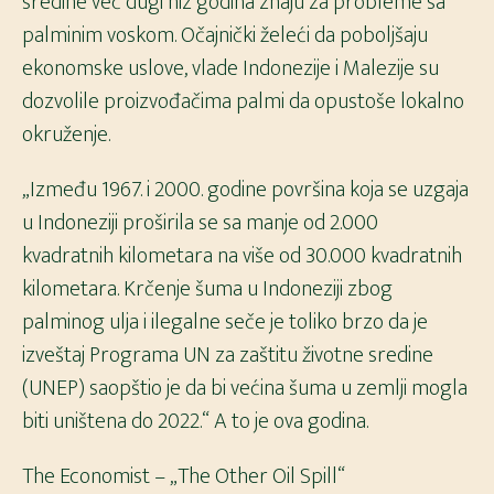
sredine već dugi niz godina znaju za probleme sa
palminim voskom. Očajnički želeći da poboljšaju
ekonomske uslove, vlade Indonezije i Malezije su
dozvolile proizvođačima palmi da opustoše lokalno
okruženje.
„Između 1967. i 2000. godine površina koja se uzgaja
u Indoneziji proširila se sa manje od 2.000
kvadratnih kilometara na više od 30.000 kvadratnih
kilometara. Krčenje šuma u ​​Indoneziji zbog
palminog ulja i ilegalne seče je toliko brzo da je
izveštaj Programa UN za zaštitu životne sredine
(UNEP) saopštio je da bi većina šuma u ​​zemlji mogla
biti uništena do 2022.“ A to je ova godina.
The Economist – „The Other Oil Spill“