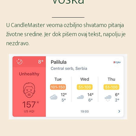
U CandleMaster veoma ozbiljno shvatamo pitanja
životne sredine. Jer dok pišem ovaj tekst, napolju je
nezdravo.