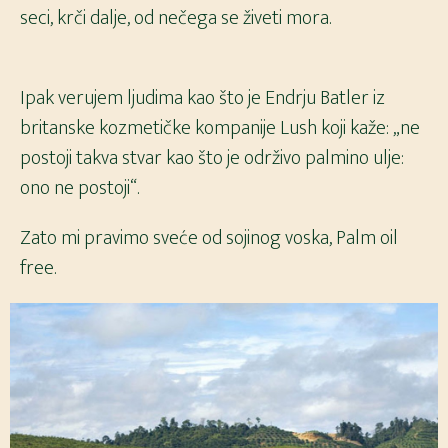
seci, krči dalje, od nečega se živeti mora.
Ipak verujem ljudima kao što je Endrju Batler iz
britanske kozmetičke kompanije Lush koji kaže: „ne
postoji takva stvar kao što je održivo palmino ulje:
ono ne postoji“.
Zato mi pravimo
sveće od sojinog voska
, Palm oil
free.