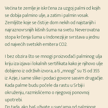
Većina te zemlje je iskrčena za uzgoj palmi od kojih
se dobija palmino ulje, a zatim i palmin vosak.
Zemljište koje se čisti je dom nekih od najstarijih i
najraznovrsnijih kišnih šuma na svetu. Neverovatna
stopa krčenja šuma u ​​Indoneziji je svrstava u jednu
od najvećih svetskih emitera CO2.
I bez obzira što se mnogi proizvođači palminog ulja
kriju iza izjava i lokalnih sertifikata kako je njihovo ulje
dobijeno iz održivih izvora, a ti „mnogi“ su 15 od 355
iz Azije, i same slike i podaci govore sasvim drugačije.
Kada palme budu počele da rastu u Srbiji i
okruženju, razmislićemo o njegovoj ponovnoj
upotrebi.
Do tada, ako baš uživate u svećama od palminog