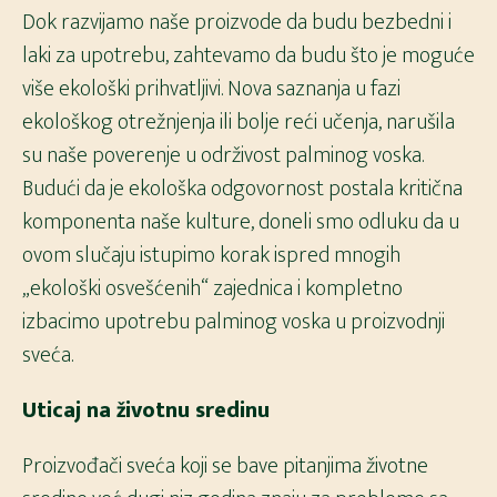
Dok razvijamo naše proizvode da budu bezbedni i
laki za upotrebu, zahtevamo da budu što je moguće
više ekološki prihvatljivi. Nova saznanja u fazi
ekološkog otrežnjenja ili bolje reći učenja, narušila
su naše poverenje u održivost palminog voska.
Budući da je ekološka odgovornost postala kritična
komponenta naše kulture, doneli smo odluku da u
ovom slučaju istupimo korak ispred mnogih
„ekološki osvešćenih“ zajednica i kompletno
izbacimo upotrebu palminog voska u proizvodnji
sveća.
Uticaj na životnu sredinu
Proizvođači sveća koji se bave pitanjima životne