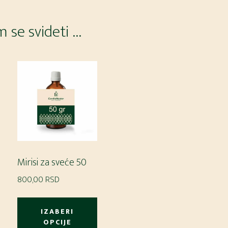
 se svideti …
Mirisi za sveće 50
800,00
RSD
Ovaj
proizvod
IZABERI
Ovaj
OPCIJE