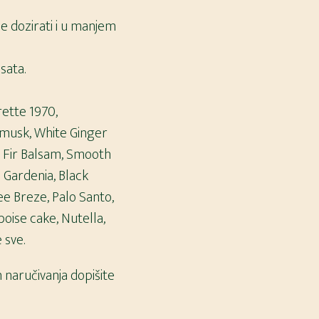
e dozirati i u manjem
sata.
rette 1970,
e musk, White Ginger
c, Fir Balsam, Smooth
 Gardenia, Black
ee Breze, Palo Santo,
oise cake, Nutella,
 sve.
m naručivanja dopišite