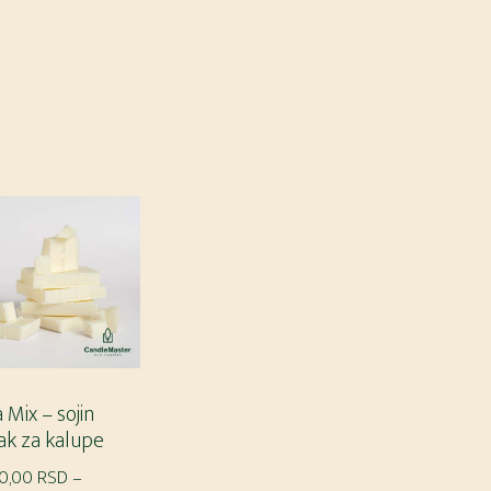
 Mix – sojin
ak za kalupe
00,00
RSD
–