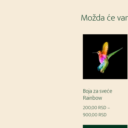
Možda će vam
Boja za sveće
Rainbow
200,00
RSD
–
Raspon
900,00
RSD
cena: