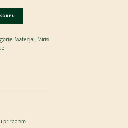
 KORPU
gorije:
Materijali
,
Mirisi
eće
 u prirodnim