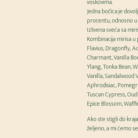
voskovima.
Jedna bočica je dovol
procentu, odnosno u 2
Izlivena sveća sa mir
Kombinacija mirisa u 
Flavius, Dragonfly, A
Charmant, Vanilla Bou
Ylang, Tonka Bean, Wi
Vanilla, Sandalwood V
Aphrodisiac, Pomegran
Tuscan Cypress, Oud 
Epice Blossom, Waffle 
Ako ste stigli do kra
željeno, a mi ćemo s