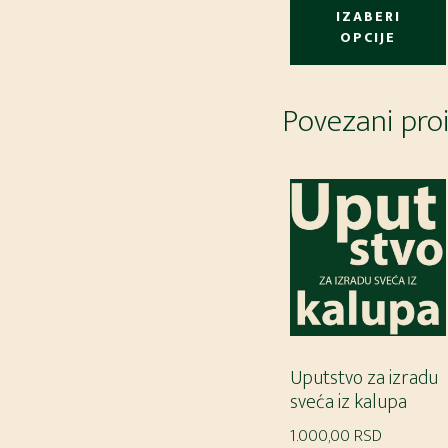
od
IZABERI
200,00 RS
OPCIJE
do
900,00 RS
Povezani pro
Uputstvo za izradu
sveća iz kalupa
1.000,00
RSD