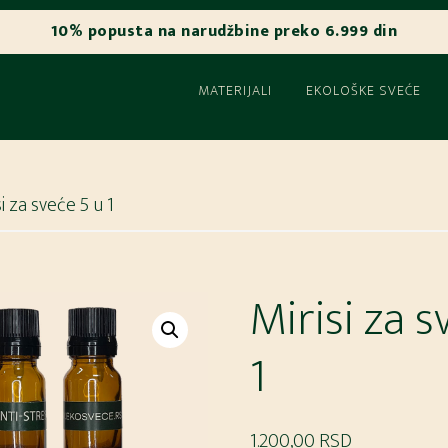
MATERIJALI
EKOLOŠKE SVEĆE
i za sveće 5 u 1
Mirisi za s
1
1.200,00
RSD