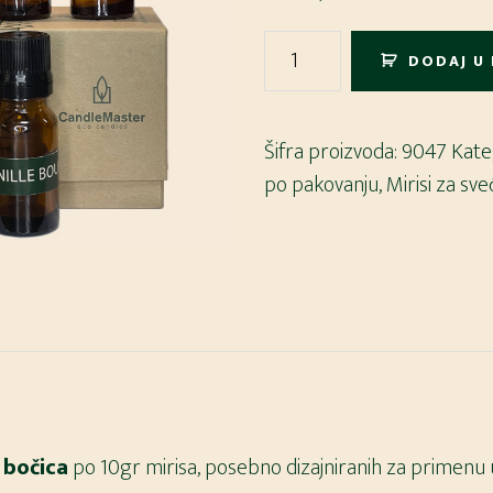
Mirisi
DODAJ U
za
sveće
5
Šifra proizvoda:
9047
Kate
u
po pakovanju
,
Mirisi za sv
1
količina
 bočica
po 10gr mirisa, posebno dizajniranih za primenu