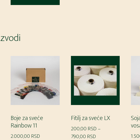
ima
proizvod
više
D
ima
varijanti.
više
D
Opcije
varijanti.
izvodi
mogu
Opcije
biti
mogu
izabrane
biti
na
izabrane
stranici
na
proizvoda.
stranici
proizvoda.
Boje za sveće
Fitilj za sveće LX
Soja
Rainbow 11
vos
200,00
RSD
–
2.000,00
RSD
Raspon
1.5
790,00
RSD