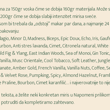
jna za 150gr voska čime se dobija 160gr materijala. Može s
00gr čime se dobija slabiji intenzitet mirisa sveće.
isom bi trebala da „odstoji“ makar par dana, a najmanje 24 
pakovanju:
dagio, Minor D, Madness, Biceps, Epic Doux, Echo, Iris, Gauf
rbon, Anti stres lavanda, Cimet, Citronela natural, Whit
ld Fig & Ylang, East Indian Woods, Sea of Monoi, Gin Toni
anilla, Musc Orientale, Cool Tobacco, Soft Leather, Jungle
ate, Amber Gold, French Vanilla, Vanilla Nuts, Coffee, S
& Velvet Rose, Pumpking, Spicy, Almond Hazelnut, Framb
Praline, Bourbon, Cimet karanfilić… i najverovatnije to nije
ja teksta, a želite neki konkretan miris u Napomeni priliko
e potruditi da kompletiramo zahtevano.