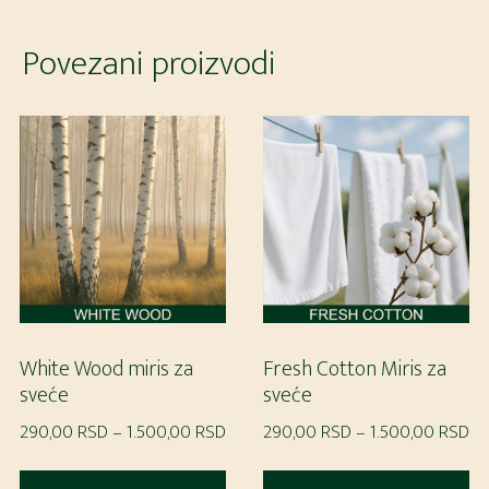
Povezani proizvodi
White Wood miris za
Fresh Cotton Miris za
sveće
sveće
Raspon
Ra
290,00
RSD
–
1.500,00
RSD
290,00
RSD
–
1.500,00
RSD
cena:
ce
Ovaj
Ov
od
od