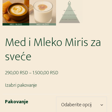
Med i Mleko Miris za
sveće
Raspon
290,00
RSD
–
1.500,00
RSD
cena:
Izabri pakovanje
od
290,00 RSD
Pakovanje
do
1.500,00 RSD