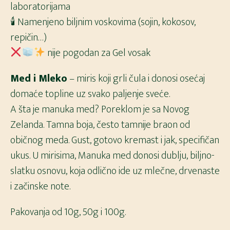
laboratorijama
🕯 Namenjeno biljnim voskovima (sojin, kokosov,
repičin…)
nije pogodan za Gel vosak
Med i Mleko
– miris koji grli čula i donosi osećaj
domaće topline uz svako paljenje sveće.
A šta je manuka med? Poreklom je sa Novog
Zelanda. Tamna boja, često tamnije braon od
običnog meda. Gust, gotovo kremast i jak, specifičan
ukus. U mirisima, Manuka med donosi dublju, biljno-
slatku osnovu, koja odlično ide uz mlečne, drvenaste
i začinske note.
Pakovanja od 10g, 50g i 100g.