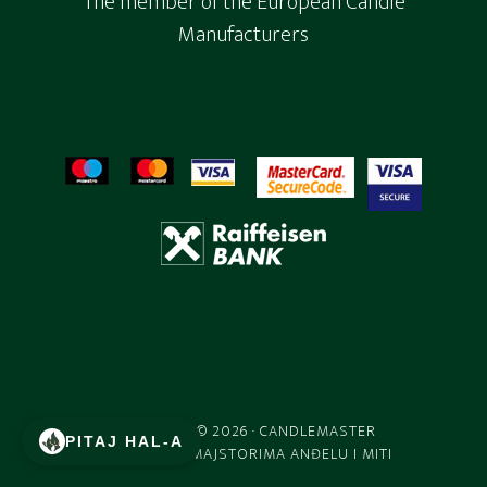
The member of the European Candle
Manufacturers
COPYRIGHT © 2026 ·
CANDLEMASTER
PITAJ HAL-A
POSVEĆENO MAJSTORIMA ANĐELU I MITI