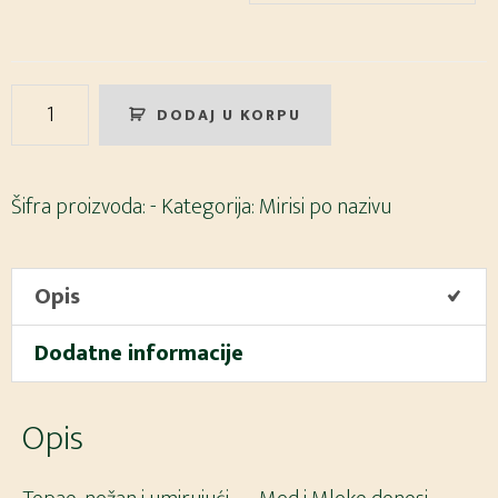
Med
DODAJ U KORPU
i
Mleko
Miris
Šifra proizvoda:
-
Kategorija:
Mirisi po nazivu
za
sveće
Opis
količina
Dodatne informacije
Opis