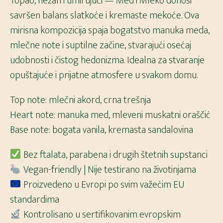
Topao, nežan i umirujući — Med i Mleko donosi
savršen balans slatkoće i kremaste mekoće. Ova
mirisna kompozicija spaja bogatstvo manuka meda,
mlečne note i suptilne začine, stvarajući osećaj
udobnosti i čistog hedonizma. Idealna za stvaranje
opuštajuće i prijatne atmosfere u svakom domu.
Top note: mlečni akord, crna trešnja
Heart note: manuka med, mleveni muskatni oraščić
Base note: bogata vanila, kremasta sandalovina
Bez ftalata, parabena i drugih štetnih supstanci
Vegan-friendly | Nije testirano na životinjama
Proizvedeno u Evropi po svim važećim EU
standardima
Kontrolisano u sertifikovanim evropskim