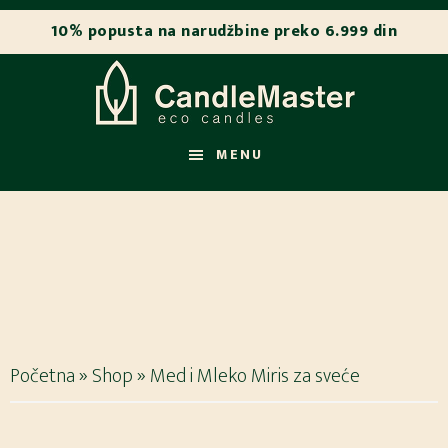
Skip
Skip
to
to
main
footer
content
MENU
Početna
»
Shop
»
Med i Mleko Miris za sveće