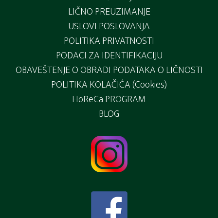
LIČNO PREUZIMANJE
na
na
USLOVI POSLOVANJA
stranici
st
POLITIKA PRIVATNOSTI
proizvoda.
pr
PODACI ZA IDENTIFIKACIJU
OBAVEŠTENJE O OBRADI PODATAKA O LIČNOSTI
POLITIKA KOLAČIĆA (Cookies)
HoReCa PROGRAM
BLOG