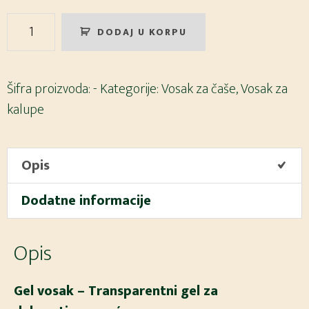
Gel
DODAJ U KORPU
vosak
Keragel
količina
Šifra proizvoda:
-
Kategorije:
Vosak za čaše
,
Vosak za
kalupe
Opis
Dodatne informacije
Opis
Gel vosak – Transparentni gel za