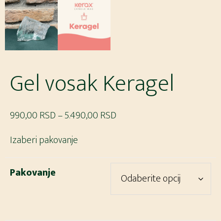
Gel vosak Keragel
Raspon
990,00
RSD
–
5.490,00
RSD
cena:
Izaberi pakovanje
od
990,00 RSD
Pakovanje
do
5.490,00 RSD