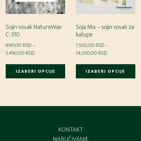
na
stranici
st
proizvoda.
pr
Sojin vosak NatureWax
Soja Mix – sojin vosak za
C-310
kalupe
690,00
RSD
–
1.500,00
RSD
–
Raspon
Raspon
5.490,00
RSD
14.200,00
RSD
cena:
cena:
Ovaj
Ov
od
od
IZABERI OPCIJE
IZABERI OPCIJE
proizvod
pr
690,00 RSD
1.500,00 RSD
ima
im
do
do
više
vi
5.490,00 RSD
14.200,00 RSD
varijanti.
var
Footer
Opcije
Op
mogu
m
KONTAKT
biti
bit
NARUČIVANJE
izabrane
iz