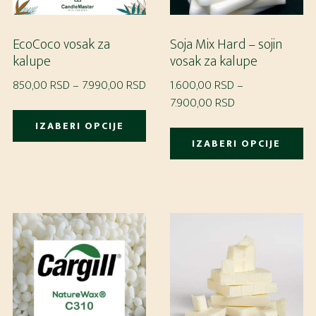
EcoCoco vosak za
Soja Mix Hard – sojin
kalupe
vosak za kalupe
Raspon
850,00
RSD
–
7.990,00
RSD
1.600,00
RSD
–
cena:
Raspon
7.900,00
RSD
Ovaj
od
cena:
Ov
IZABERI OPCIJE
proizvod
850,00 RSD
od
IZABERI OPCIJE
pr
ima
do
1.600,00 RSD
im
više
7.990,00 RSD
do
vi
7.900,00 RSD
varijanti.
var
Opcije
Op
mogu
m
biti
bit
izabrane
iz
na