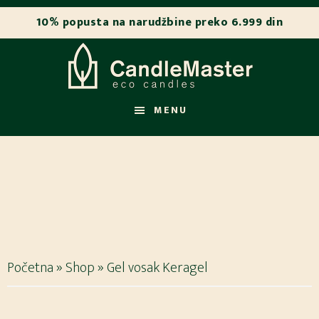
Skip
Skip
to
to
main
footer
content
MENU
Početna
»
Shop
»
Gel vosak Keragel