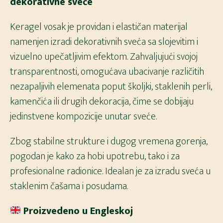
dekorativne sveće
Keragel vosak je providan i elastičan materijal
namenjen izradi dekorativnih sveća sa slojevitim i
vizuelno upečatljivim efektom. Zahvaljujući svojoj
transparentnosti, omogućava ubacivanje različitih
nezapaljivih elemenata poput školjki, staklenih perli,
kamenčića ili drugih dekoracija, čime se dobijaju
jedinstvene kompozicije unutar sveće.
Zbog stabilne strukture i dugog vremena gorenja,
pogodan je kako za hobi upotrebu, tako i za
profesionalne radionice. Idealan je za izradu sveća u
staklenim čašama i posudama.
Proizvedeno u Engleskoj