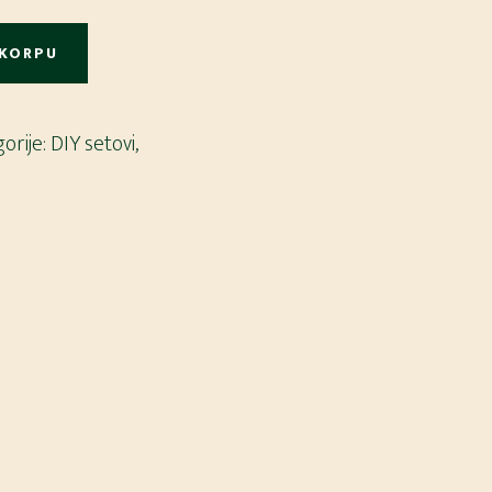
 KORPU
orije:
DIY setovi
,