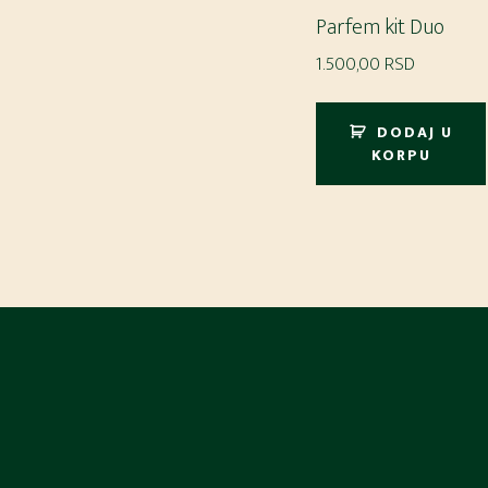
Parfem kit Duo
1.500,00
RSD
DODAJ U
KORPU
Footer