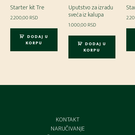
Starter kit Tre
Uputstvo za izradu
Sta
sveća iz kalupa
2.200,00
RSD
2.2
1.000,00
RSD
DODAJ U
KORPU
DODAJ U
KORPU
KONTAKT
NARUČIVANJE