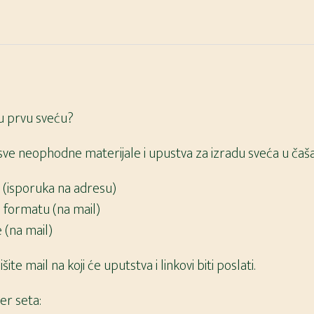
ju prvu sveću?
 sve neophodne materijale i upustva za izradu sveća u čaš
r (isporuka na adresu)
 formatu (na mail)
 (na mail)
ite mail na koji će uputstva i linkovi biti poslati.
er seta: