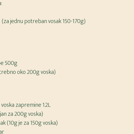
:
 (za jednu potreban vosak 150-170g)
upe 500g
potrebno oko 200g voska)
e voska zapremine 1.2L
ljan za 200g voska)
sak (10g je za 150g voska)
ar