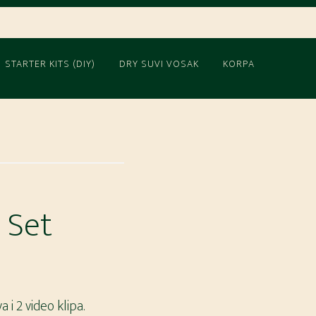
STARTER KITS (DIY)
DRY SUVI VOSAK
KORPA
 Set
 i 2 video klipa.