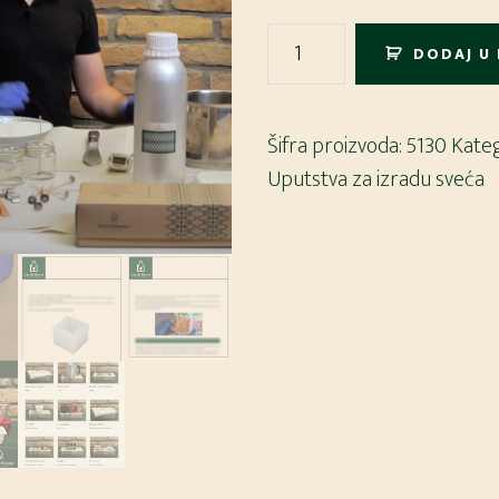
Edukativni
DODAJ U
Set
količina
Šifra proizvoda:
5130
Kateg
Uputstva za izradu sveća