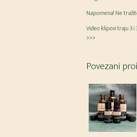
Napomena! Ne tražite
Video klipovi traju 3 i
>>>
Povezani pro