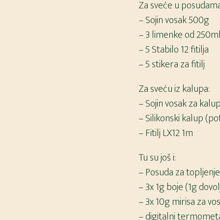
Za sveće u posudama
– Sojin vosak 500g
– 3 limenke od 250ml
– 5 Stabilo 12 fitilja
– 5 stikera za fitilj
Za sveću iz kalupa:
– Sojin vosak za kal
– Silikonski kalup (
– Fitilj LX12 1m
Tu su još i:
– Posuda za topljenj
– 3x 1g boje (1g dovo
– 3x 10g mirisa za vo
– digitalni termomet