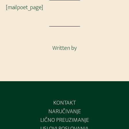
[mailpoet_page]
Written by
Footer
KONTAKT
NARUČIVANJE
LIČNO PREUZIMANJE
USLOVI POSLOVANJA