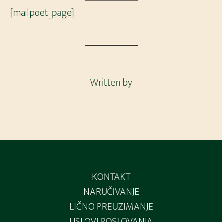
[mailpoet_page]
Written by
Footer
KONTAKT
NARUČIVANJE
LIČNO PREUZIMANJE
USLOVI POSLOVANJA